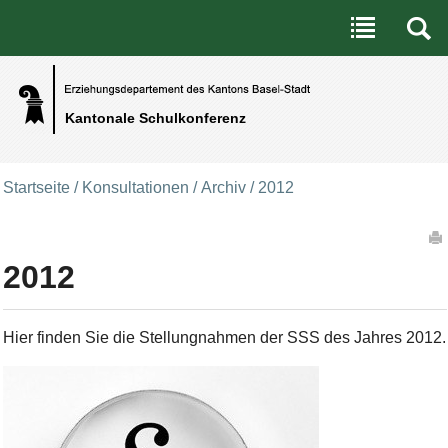
Benutzerspezifische Werkzeuge
Direkt zum Inhalt
|
Direkt zur Navigation
Kantonale Schulkonferenz
Startseite
/
Konsultationen
/
Archiv
/
2012
Artikelaktionen
2012
Hier finden Sie die Stellungnahmen der SSS des Jahres 2012.