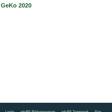
GeKo 2020
Login
eduBS Bildungsserver
eduBS Teamwork
Ilias