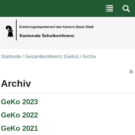
Benutzerspezifische Werkzeuge
Direkt zum Inhalt
|
Direkt zur Navigation
Kantonale Schulkonferenz
Startseite
/
Gesamtkonferenz (GeKo)
/
Archiv
Artikelaktionen
Archiv
GeKo 2023
GeKo 2022
GeKo 2021