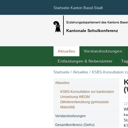
Startseite Kanton Basel-Stadt
Kantonale Schulkonferenz
Aktuelles
Vorstandssitzungen
Entlastungen & Nebenämter
Tag
Startseite
/
Aktuelles
/
KSBS-Konsultation z
K
Aktuelles
NAVIGATION
(
KSBS-Konsultation zur kantonalen
Umsetzung WEGM
(Weiterentwicklung gymnasiale
12
Maturität)
WE
ka
Vorstandssitzungen
St
Gesamtkonferenz (GeKo)
KS