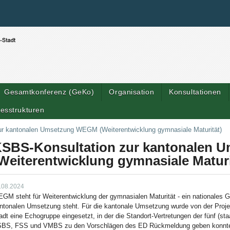
Benutzerspezifische Werkzeuge
Direkt zum Inhalt
|
Direkt zur Navigation
Gesamtkonferenz (GeKo)
Organisation
Konsultationen
esstrukturen
ur kantonalen Umsetzung WEGM (Weiterentwicklung gymnasiale Maturität)
SBS-Konsultation zur kantonalen
Weiterentwicklung gymnasiale Maturi
.08.2024
GM steht für Weiterentwicklung der gymnasialen Maturität - ein nationales G
ntonalen Umsetzung steht. Für die kantonale Umsetzung wurde von der Proje
adt eine Echogruppe eingesetzt, in der die Standort-Vertretungen der fünf (s
BS, FSS und VMBS zu den Vorschlägen des ED Rückmeldung geben konnten (p