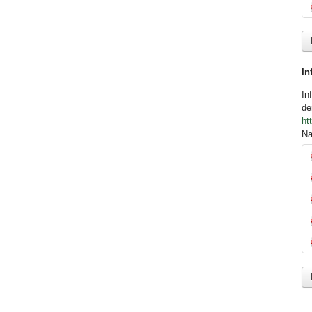
In
In
de
ht
Na
PD