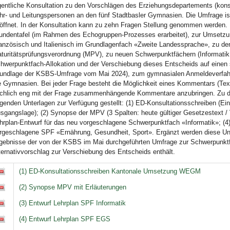
gentliche Konsultation zu den Vorschlägen des Erziehungsdepartements (kons
hr- und Leitungspersonen an den fünf Stadtbasler Gymnasien. Die Umfrage i
öffnet. In der Konsultation kann zu zehn Fragen Stellung genommen werden.
undentafel (im Rahmen des Echogruppen-Prozesses erarbeitet), zur Umsetzu
anzösisch und Italienisch im Grundlagenfach «Zweite Landessprache», zu de
turitätsprüfungsverordnung (MPV), zu neuen Schwerpunktfächern (Informatik
hwerpunktfach-Allokation und der Verschiebung dieses Entscheids auf einen
undlage der KSBS-Umfrage vom Mai 2024), zum gymnasialen Anmeldeverfahre
e Gymnasien. Bei jeder Frage besteht die Möglichkeit eines Kommentars (Textf
chlich eng mit der Frage zusammenhängende Kommentare anzubringen. Zu d
lgenden Unterlagen zur Verfügung gestellt: (1) ED-Konsultationsschreiben (Ei
sgangslage); (2) Synopse der MPV (3 Spalten: heute gültiger Gesetzestext / 
hrplan-Entwurf für das neu vorgeschlagene Schwerpunktfach «Informatik»; (4)
rgeschlagene SPF «Ernährung, Gesundheit, Sport». Ergänzt werden diese Unte
gebnisse der von der KSBS im Mai durchgeführten Umfrage zur Schwerpunktfa
ternativvorschlag zur Verschiebung des Entscheids enthält.
terlagen Konsultation Kantonale Umsetzung WEGM
(1) ED-Konsultationsschreiben Kantonale Umsetzung WEGM
(2) Synopse MPV mit Erläuterungen
(3) Entwurf Lehrplan SPF Informatik
(4) Entwurf Lehrplan SPF EGS