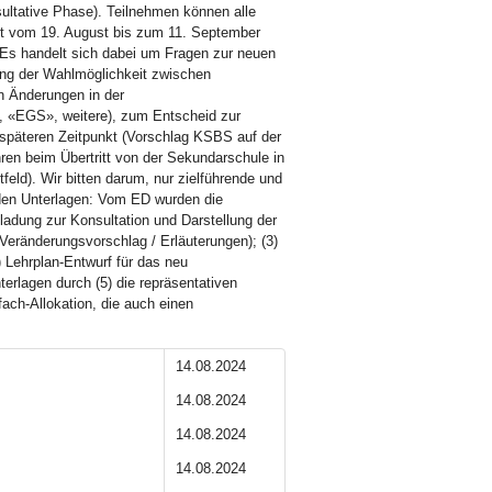
ultative Phase). Teilnehmen können alle
st vom 19. August bis zum 11. September
 Es handelt sich dabei um Fragen zur neuen
ng der Wahlmöglichkeit zwischen
n Änderungen in der
, «EGS», weitere), zum Entscheid zur
 späteren Zeitpunkt (Vorschlag KSBS auf der
n beim Übertritt von der Sekundarschule in
eld). Wir bitten darum, nur zielführende und
en Unterlagen: Vom ED wurden die
nladung zur Konsultation und Darstellung der
Veränderungsvorschlag / Erläuterungen); (3)
 Lehrplan-Entwurf für das neu
rlagen durch (5) die repräsentativen
ch-Allokation, die auch einen
14.08.2024
14.08.2024
14.08.2024
14.08.2024