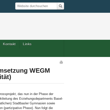
Suche
Website durchsuchen
Kontakt
Links
Artikelaktionen
 Umsetzung WEGM
tät)
rossprojekt, das nun in der Phase der
ktleitung des Erziehungsdepartments Basel-
taatlichen) Stadtbasler Gymnasien sowie
artizipative Phase). Nun folgt die