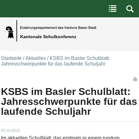
Benutzerspezifische Werkzeuge
Direkt zum Inhalt
|
Direkt zur Navigation
Kantonale Schulkonferenz
Startseite
/
Aktuelles
/
KSBS im Basler Schulblatt:
Jahresschwerpunkte für das laufende Schuljahr
Artikelaktionen
KSBS im Basler Schulblatt:
Jahresschwerpunkte für das
laufende Schuljahr
05.10.2025
Im aktuellen Schulblatt, das erstmals in einem rundum