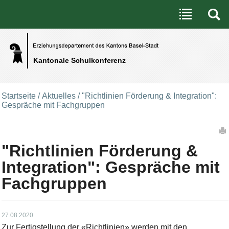
Benutzerspezifische Werkzeuge
Direkt zum Inhalt
|
Direkt zur Navigation
Kantonale Schulkonferenz
Startseite
/
Aktuelles
/
"Richtlinien Förderung & Integration":
Gespräche mit Fachgruppen
Artikelaktionen
"Richtlinien Förderung &
Integration": Gespräche mit
Fachgruppen
27.08.2020
Zur Fertigstellung der «Richtlinien» werden mit den