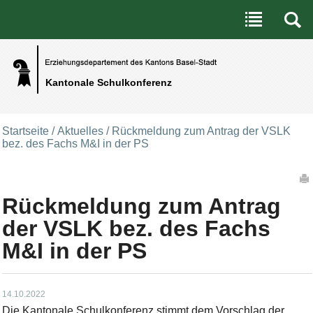
Benutzerspezifische Werkzeuge
Direkt zum Inhalt
|
Direkt zur Navigation
Kantonale Schulkonferenz
Startseite
/
Aktuelles
/
Rückmeldung zum Antrag der VSLK
bez. des Fachs M&I in der PS
Artikelaktionen
Rückmeldung zum Antrag
der VSLK bez. des Fachs
M&I in der PS
14.10.2022
Die Kantonale Schulkonferenz stimmt dem Vorschlag der