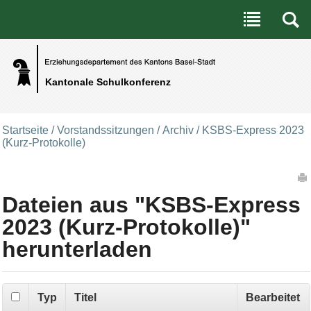
Benutzerspezifische Werkzeuge
Direkt zum Inhalt
|
Direkt zur Navigation
Kantonale Schulkonferenz
Startseite
/
Vorstandssitzungen
/
Archiv
/
KSBS-Express 2023
(Kurz-Protokolle)
Artikelaktionen
Dateien aus "KSBS-Express
2023 (Kurz-Protokolle)"
herunterladen
Typ
Titel
Bearbeitet