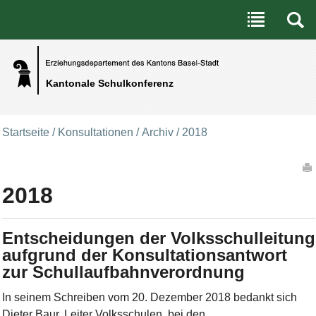
Benutzerspezifische Werkzeuge
Direkt zum Inhalt
|
Direkt zur Navigation
Kantonale Schulkonferenz
Startseite
/
Konsultationen
/
Archiv
/
2018
Artikelaktionen
2018
Entscheidungen der Volksschulleitung
aufgrund der Konsultationsantwort
zur Schullaufbahnverordnung
In seinem Schreiben vom 20. Dezember 2018 bedankt sich
Dieter Baur, Leiter Volksschulen, bei den