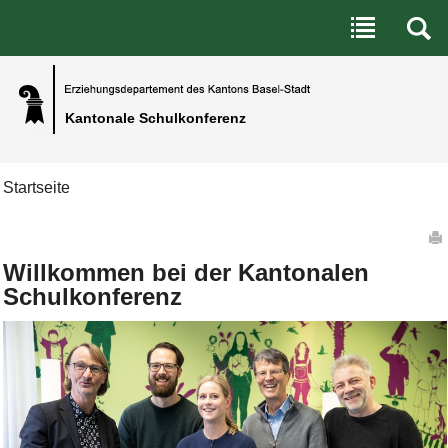
Benutzerspezifische Werkzeuge
Direkt zum Inhalt
|
Direkt zur Navigation
Kantonale Schulkonferenz
Startseite
Artikelaktionen
Willkommen bei der Kantonalen
Schulkonferenz