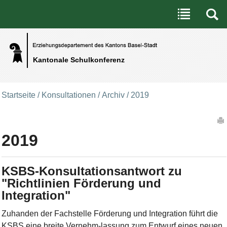
Benutzerspezifische Werkzeuge
Direkt zum Inhalt
|
Direkt zur Navigation
Kantonale Schulkonferenz
Startseite
/
Konsultationen
/
Archiv
/
2019
Artikelaktionen
2019
KSBS-Konsultationsantwort zu
"Richtlinien Förderung und
Integration"
Zuhanden der Fachstelle Förderung und Integration führt die
KSBS eine breite Vernehm-lassung zum Entwurf eines neuen