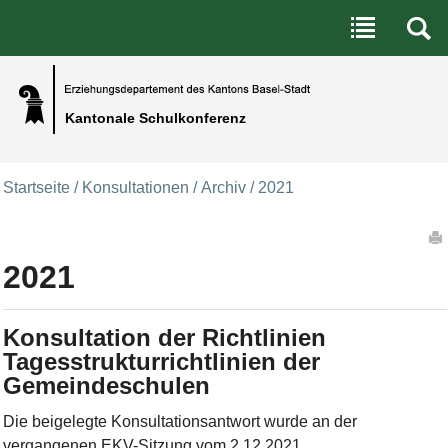
Benutzerspezifische Werkzeuge
Direkt zum Inhalt
|
Direkt zur Navigation
Kantonale Schulkonferenz
Startseite
/
Konsultationen
/
Archiv
/
2021
Artikelaktionen
2021
Konsultation der Richtlinien
Tagesstrukturrichtlinien der
Gemeindeschulen
Die beigelegte Konsultationsantwort wurde an der
vergangenen EKV-Sitzung vom 2.12.2021