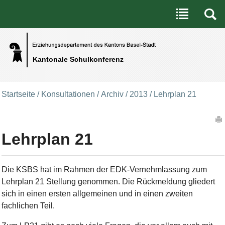
Benutzerspezifische Werkzeuge
Direkt zum Inhalt
|
Direkt zur Navigation
Kantonale Schulkonferenz
Startseite
/
Konsultationen
/
Archiv
/
2013
/
Lehrplan 21
Artikelaktionen
Lehrplan 21
Die KSBS hat im Rahmen der EDK-Vernehmlassung zum
Lehrplan 21 Stellung genommen. Die Rückmeldung gliedert
sich in einen ersten allgemeinen und in einen zweiten
fachlichen Teil.