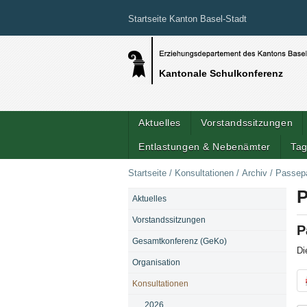
Startseite Kanton Basel-Stadt
Kantonale Schulkonferenz
Aktuelles
Vorstandssitzungen
Entlastungen & Nebenämter
Tag
Startseite
/
Konsultationen
/
Archiv
/
Passepa
P
Aktuelles
NAVIGATION
Vorstandssitzungen
P
Gesamtkonferenz (GeKo)
Di
Organisation
Pa
Konsultationen
2026