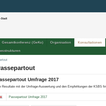
Benutzerspezifische Werkzeuge
Direkt zum Inhalt
|
Direkt zur Navigation
Gesamtkonferenz (GeKo)
Organisation
Konsultationen
esstrukturen
rtout
assepartout
assepartout Umfrage 2017
e Resultate mit der Umfrage-Auswertung und den Empfehlungen der KSBS fin
ssepartout Umfrage 2017
Passepartout Umfrage 2017