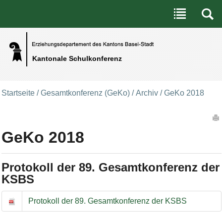
Benutzerspezifische Werkzeuge
Direkt zum Inhalt
|
Direkt zur Navigation
Kantonale Schulkonferenz
Startseite
/
Gesamtkonferenz (GeKo)
/
Archiv
/
GeKo 2018
Artikelaktionen
GeKo 2018
Protokoll der 89. Gesamtkonferenz der
KSBS
Protokoll der 89. Gesamtkonferenz der KSBS
Protokoll der 89. Gesamtkonferenz der KSBS