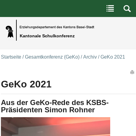
Benutzerspezifische Werkzeuge
Direkt zum Inhalt
|
Direkt zur Navigation
Kantonale Schulkonferenz
Startseite
/
Gesamtkonferenz (GeKo)
/
Archiv
/
GeKo 2021
Artikelaktionen
GeKo 2021
Aus der GeKo-Rede des KSBS-
Präsidenten Simon Rohner