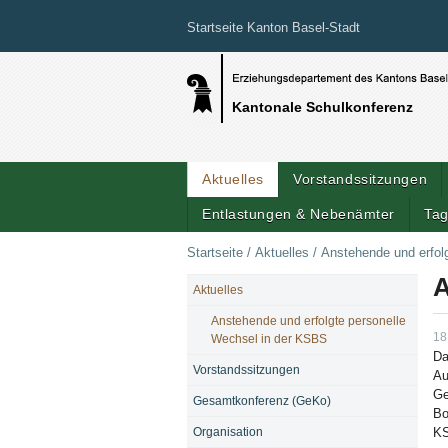
Startseite Kanton Basel-Stadt
Kantonale Schulkonferenz
Aktuelles
Vorstandssitzungen
Entlastungen & Nebenämter
Tag
Startseite
/
Aktuelles
/
Anstehende und erfol
A
Aktuelles
NAVIGATION
Anstehende und erfolgte personelle
18
Wechsel in der KSBS
Da
Vorstandssitzungen
Au
Ge
Gesamtkonferenz (GeKo)
Bo
Organisation
KS