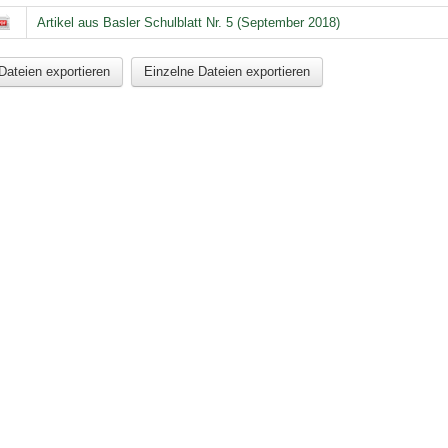
stehende und erfolgte personelle Wechsel in der KSBS
Artikel aus Basler Schulblatt Nr. 5 (September 2018)
Dateien exportieren
Einzelne Dateien exportieren