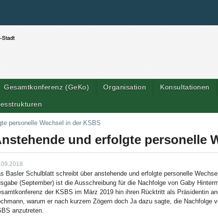
Benutzerspezifische Werkzeuge
Direkt zum Inhalt
|
Direkt zur Navigation
Gesamtkonferenz (GeKo)
Organisation
Konsultationen
esstrukturen
gte personelle Wechsel in der KSBS
nstehende und erfolgte personelle 
.09.2018
s Basler Schulblatt schreibt über anstehende und erfolgte personelle Wechse
sgabe (September) ist die Ausschreibung für die Nachfolge von Gaby Hinterma
samtkonferenz der KSBS im März 2019 hin ihren Rücktritt als Präsidentin ange
chmann, warum er nach kurzem Zögern doch Ja dazu sagte, die Nachfolge vo
BS anzutreten.