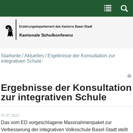
Benutzerspezifische Werkzeuge
Direkt zum Inhalt
|
Direkt zur Navigation
Kantonale Schulkonferenz
Startseite
/
Aktuelles
/
Ergebnisse der Konsultation zur
integrativen Schule
Artikelaktionen
Ergebnisse der Konsultation
zur integrativen Schule
07.07.2023
Das vom ED vorgeschlagene Massnahmenpaket zur
Verbesserung der integrativen Volksschule Basel-Stadt stellt