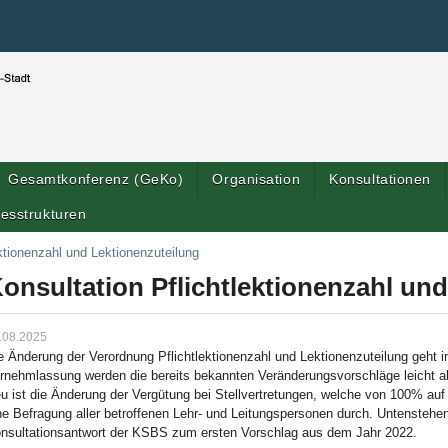
Benutzerspezifische Werkzeuge
Direkt zum Inhalt
|
Direkt zur Navigation
Gesamtkonferenz (GeKo)
Organisation
Konsultationen
esstrukturen
ektionenzahl und Lektionenzuteilung
onsultation Pflichtlektionenzahl un
.08.2025
e Änderung der Verordnung Pflichtlektionenzahl und Lektionenzuteilung geht in 
rnehmlassung werden die bereits bekannten Veränderungsvorschläge leicht ab
u ist die Änderung der Vergütung bei Stellvertretungen, welche von 100% auf
ne Befragung aller betroffenen Lehr- und Leitungspersonen durch. Untenstehen
nsultationsantwort der KSBS zum ersten Vorschlag aus dem Jahr 2022.