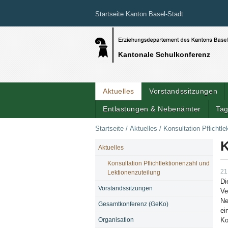
Startseite Kanton Basel-Stadt
Kantonale Schulkonferenz
Aktuelles
Vorstandssitzungen
Entlastungen & Nebenämter
Tag
Startseite
/
Aktuelles
/
Konsultation Pflichtl
K
Aktuelles
NAVIGATION
Konsultation Pflichtlektionenzahl und
21
Lektionenzuteilung
Di
Vorstandssitzungen
Ve
Ne
Gesamtkonferenz (GeKo)
ei
Organisation
Ko