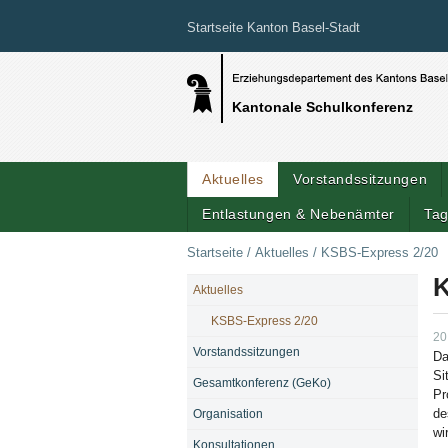
Startseite Kanton Basel-Stadt
Kantonale Schulkonferenz
Aktuelles
Vorstandssitzungen
Entlastungen & Nebenämter
Tag
Startseite
/
Aktuelles
/
KSBS-Express 2/20
K
Aktuelles
NAVIGATION
KSBS-Express 2/20
20
Vorstandssitzungen
Da
Si
Gesamtkonferenz (GeKo)
Pr
de
Organisation
wi
Konsultationen