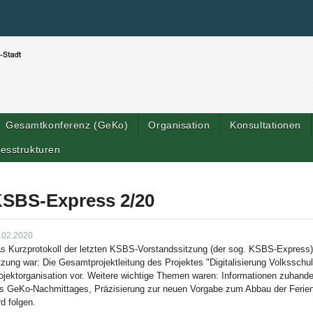
Benutzerspezifische Werkzeuge
Direkt zum Inhalt
|
Direkt zur Navigation
Gesamtkonferenz (GeKo)
Organisation
Konsultationen
esstrukturen
SBS-Express 2/20
.02.2020
s Kurzprotokoll der letzten KSBS-Vorstandssitzung (der sog. KSBS-Express)
tzung war: Die Gesamtprojektleitung des Projektes "Digitalisierung Volksschul
ojektorganisation vor. Weitere wichtige Themen waren: Informationen zuhand
s GeKo-Nachmittages, Präzisierung zur neuen Vorgabe zum Abbau der Ferienko
rd folgen.