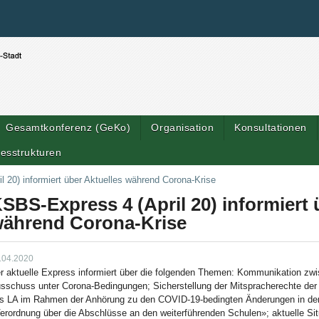
Benutzerspezifische Werkzeuge
Direkt zum Inhalt
|
Direkt zur Navigation
Gesamtkonferenz (GeKo)
Organisation
Konsultationen
esstrukturen
 20) informiert über Aktuelles während Corona-Krise
SBS-Express 4 (April 20) informiert 
ährend Corona-Krise
.04.2020
r aktuelle Express informiert über die folgenden Themen: Kommunikation zw
sschuss unter Corona-Bedingungen; Sicherstellung der Mitspracherechte der 
s LA im Rahmen der Anhörung zu den COVID-19-bedingten Änderungen in der 
erordnung über die Abschlüsse an den weiterführenden Schulen»; aktuelle Sit