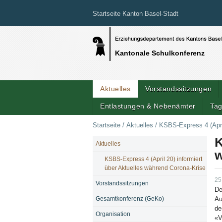
Startseite Kanton Basel-Stadt
Kantonale Schulkonferenz
Aktuelles
Vorstandssitzungen
Entlastungen & Nebenämter
Tag
Startseite
/
Aktuelles
/
KSBS-Express 4 (April
K
Aktuelles
NAVIGATION
w
KSBS-Express 4 (April 20) informiert
über Aktuelles während Corona-Krise
25
Vorstandssitzungen
De
Gesamtkonferenz (GeKo)
Au
de
Organisation
«V