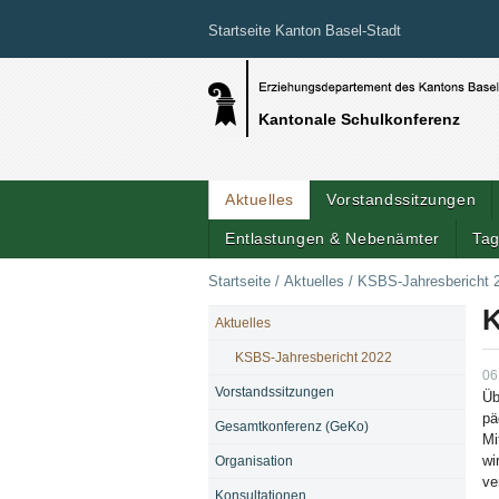
Startseite Kanton Basel-Stadt
Kantonale Schulkonferenz
Aktuelles
Vorstandssitzungen
Entlastungen & Nebenämter
Tag
Startseite
/
Aktuelles
/
KSBS-Jahresbericht 
K
Aktuelles
NAVIGATION
KSBS-Jahresbericht 2022
06
Vorstandssitzungen
Üb
pä
Gesamtkonferenz (GeKo)
Mi
wi
Organisation
ve
Konsultationen