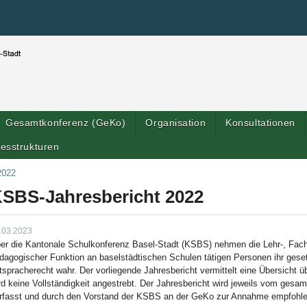
Benutzerspezifische Werkzeuge
Direkt zum Inhalt
|
Direkt zur Navigation
Gesamtkonferenz (GeKo)
Organisation
Konsultationen
esstrukturen
2022
SBS-Jahresbericht 2022
.03.2023
er die Kantonale Schulkonferenz Basel-Stadt (KSBS) nehmen die Lehr-, Fach-
dagogischer Funktion an baselstädtischen Schulen tätigen Personen ihr gese
tspracherecht wahr. Der vorliegende Jahresbericht vermittelt eine Übersicht ü
rd keine Vollständigkeit angestrebt. Der Jahresbericht wird jeweils vom ge
rfasst und durch den Vorstand der KSBS an der GeKo zur Annahme empfohle