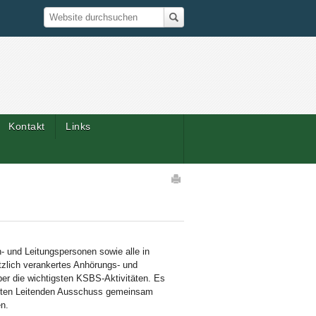
Suche
Website durchsuchen
Kontakt
Links
Artikelaktionen
 und Leitungspersonen sowie alle in
tzlich verankertes Anhörungs- und
ber die wichtigsten KSBS-Aktivitäten. Es
samten Leitenden Ausschuss gemeinsam
n.