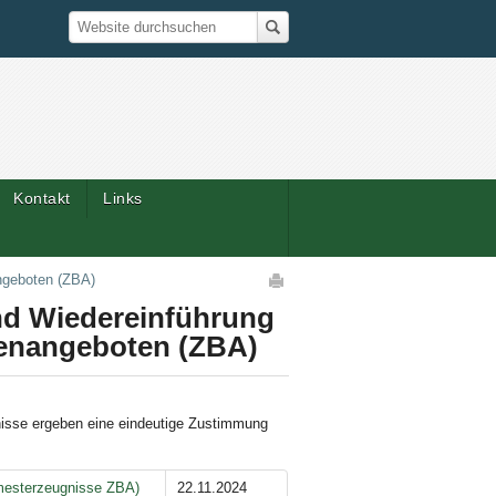
Suche
Website durchsuchen
Kontakt
Links
Artikelaktionen
ngeboten (ZBA)
nd Wiedereinführung
kenangeboten (ZBA)
nisse ergeben eine eindeutige Zustimmung
emesterzeugnisse ZBA)
22.11.2024