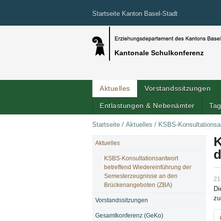
Startseite Kanton Basel-Stadt
Kantonale Schulkonferenz
Aktuelles
Vorstandssitzungen
Entlastungen & Nebenämter
Tag
Startseite
/
Aktuelles
/
KSBS-Konsultationsan
K
Aktuelles
NAVIGATION
d
KSBS-Konsultationsantwort
betreffend Wiedereinführung der
Semesterzeugnisse an den
21
Brückenangeboten (ZBA)
Di
zu
Vorstandssitzungen
Gesamtkonferenz (GeKo)