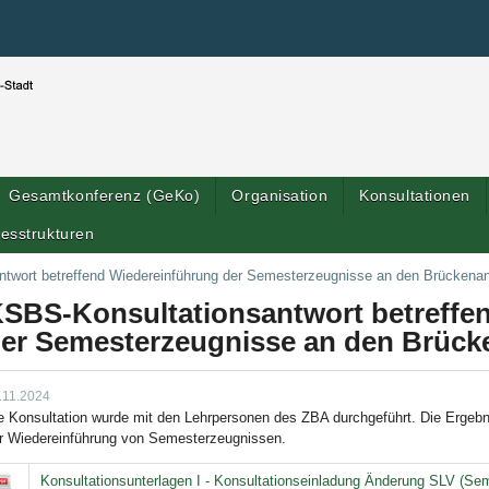
Benutzerspezifische Werkzeuge
Direkt zum Inhalt
|
Direkt zur Navigation
Gesamtkonferenz (GeKo)
Organisation
Konsultationen
esstrukturen
twort betreffend Wiedereinführung der Semesterzeugnisse an den Brückena
SBS-Konsultationsantwort betreffe
er Semesterzeugnisse an den Brüc
.11.2024
e Konsultation wurde mit den Lehrpersonen des ZBA durchgeführt. Die Ergeb
r Wiedereinführung von Semesterzeugnissen.
Konsultationsunterlagen I - Konsultationseinladung Änderung SLV (S