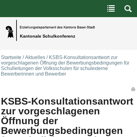
Benutzerspezifische Werkzeuge
Direkt zum Inhalt
|
Direkt zur Navigation
Kantonale Schulkonferenz
Startseite
/
Aktuelles
/
KSBS-Konsultationsantwort zur
vorgeschlagenen Öffnung der Bewerbungsbedingungen für
Schulleitungen der Volksschulen für schulexterne
Bewerberinnen und Bewerber
Artikelaktionen
KSBS-Konsultationsantwort
zur vorgeschlagenen
Öffnung der
Bewerbungsbedingungen