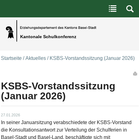
Benutzerspezifische Werkzeuge
Direkt zum Inhalt
|
Direkt zur Navigation
Kantonale Schulkonferenz
Startseite
/
Aktuelles
/
KSBS-Vorstandssitzung (Januar 2026)
Artikelaktionen
KSBS-Vorstandssitzung
(Januar 2026)
27.01.2026
In seiner Januarsitzung verabschiedete der KSBS-Vorstand
die Konsultationsantwort zur Verteilung der Schulferien in
Basel-Stadt und Basel-Land, beschäftigte sich mit