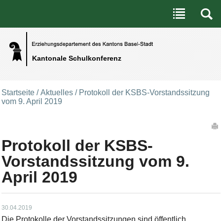
Benutzerspezifische Werkzeuge
Direkt zum Inhalt
|
Direkt zur Navigation
Kantonale Schulkonferenz
Startseite
/
Aktuelles
/
Protokoll der KSBS-Vorstandssitzung
vom 9. April 2019
Artikelaktionen
Protokoll der KSBS-
Vorstandssitzung vom 9.
April 2019
30.04.2019
Die Protokolle der Vorstandssitzungen sind öffentlich