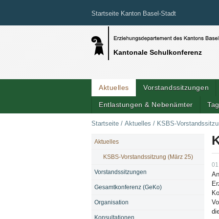
Startseite Kanton Basel-Stadt
Kantonale Schulkonferenz
Aktuelles
Vorstandssitzungen
Entlastungen & Nebenämter
Tag
Startseite
/
Aktuelles
/
KSBS-Vorstandssitzu
K
Aktuelles
NAVIGATION
KSBS-Vorstandssitzung (März 25)
01
Vorstandssitzungen
An
Er
Gesamtkonferenz (GeKo)
Ko
Vo
Organisation
di
Konsultationen