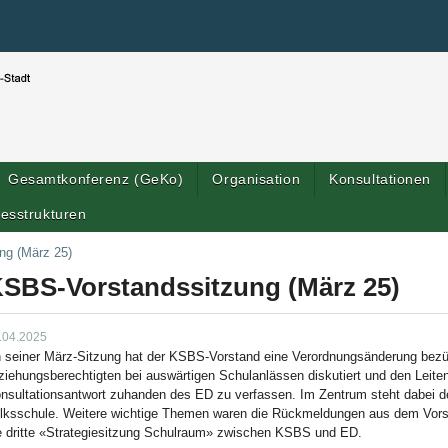
Benutzerspezifische Werkzeuge
Direkt zum Inhalt
|
Direkt zur Navigation
Gesamtkonferenz (GeKo)
Organisation
Konsultationen
esstrukturen
ng (März 25)
SBS-Vorstandssitzung (März 25)
.04.2025
 seiner März-Sitzung hat der KSBS-Vorstand eine Verordnungsänderung bezüg
ziehungsberechtigten bei auswärtigen Schulanlässen diskutiert und den Leite
nsultationsantwort zuhanden des ED zu verfassen. Im Zentrum steht dabei de
lksschule. Weitere wichtige Themen waren die Rückmeldungen aus dem Vors
e dritte «Strategiesitzung Schulraum» zwischen KSBS und ED.