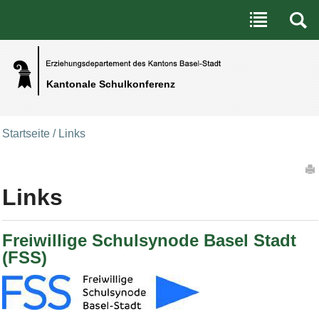
Benutzerspezifische Werkzeuge
Direkt zum Inhalt
|
Direkt zur Navigation
Kantonale Schulkonferenz
Startseite
/
Links
Artikelaktionen
Links
Freiwillige Schulsynode Basel Stadt
(FSS)
Bild Legende: