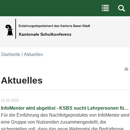
Benutzerspezifische Werkzeuge
Direkt zum Inhalt
|
Direkt zur Navigation
Kantonale Schulkonferenz
Startseite
/
Aktuelles
Artikelaktionen
Aktuelles
21.10.2022
InfoMentor wird abgelöst - KSBS sucht Lehrpersonen für Nutzungsgruppe
Für die Einführung des Nachfolgeprodukts von InfoMentor wird
eine Gruppe von Nutzenden zusammengestellt, die
sicherstellen soll, dass das neue Webportal die Bedürfnisse