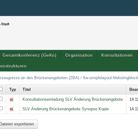
Benutzerspezifische Werkzeuge
Direkt zum Inhalt
|
Direkt zur Navigation
Gesamtkonferenz (GeKo)
Organisation
Konsultationen
esstrukturen
erzeugnisse an den Brückenangeboten (ZBA)
/
ftw-simplelayout-filelistingbloc
Typ
Titel
Bear
Konsultationseinladung SLV Änderung Brückenangebote
14.1
SLV Änderung Brückenangebote Synopse Kopie
14.1
Dateien exportieren