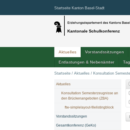
Startseite Kanton Basel-Stadt
Kantonale Schulkonferenz
Aktuelles
Vorstandssitzungen
Entlastungen & Nebenämter
Tag
Startseite
/
Aktuelles
/
Konsultation Semest
Aktuelles
NAVIGATION
Konsultation Semesterzeugnisse an
den Brückenangeboten (ZBA)
ftw-simplelayout-filelistingblock
Vorstandssitzungen
Gesamtkonferenz (GeKo)