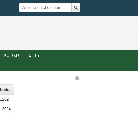
Suche
Website durchsuchen
Kontakt
Links
Artikelaktionen
k
beitet
1.2024
1.2024