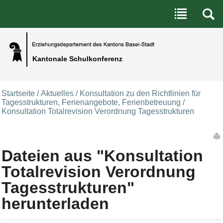
Benutzerspezifische Werkzeuge
Direkt zum Inhalt
|
Direkt zur Navigation
Kantonale Schulkonferenz
Startseite
/
Aktuelles
/
Konsultation zu den Richtlinien für
Tagesstrukturen, Ferienangebote, Ferienbetreuung
/
Konsultation Totalrevision Verordnung Tagesstrukturen
Artikelaktionen
Dateien aus "Konsultation
Totalrevision Verordnung
Tagesstrukturen"
herunterladen