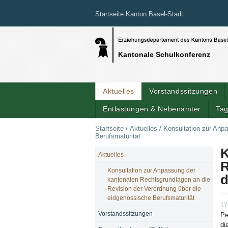
Startseite Kanton Basel-Stadt
Kantonale Schulkonferenz
Aktuelles
Vorstandssitzungen
Entlastungen & Nebenämter
Tag
Startseite
/
Aktuelles
/
Konsultation zur Anp
Berufsmaturität
K
Aktuelles
NAVIGATION
R
Konsultation zur Anpassung der
d
kantonalen Rechtsgrundlagen an die
Revision der Verordnung über die
eidgenössische Berufsmaturität
17
Vorstandssitzungen
Pe
di