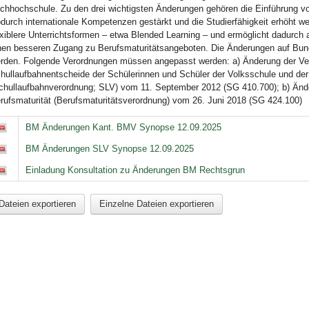
chhochschule. Zu den drei wichtigsten Änderungen gehören die Einführung von
durch internationale Kompetenzen gestärkt und die Studierfähigkeit erhöht w
exiblere Unterrichtsformen – etwa Blended Learning – und ermöglicht dadurch
nen besseren Zugang zu Berufsmaturitätsangeboten. Die Änderungen auf Bu
rden. Folgende Verordnungen müssen angepasst werden: a) Änderung der Vero
hullaufbahnentscheide der Schülerinnen und Schüler der Volksschule und der
chullaufbahnverordnung; SLV) vom 11. September 2012 (SG 410.700); b) Ände
rufsmaturität (Berufsmaturitätsverordnung) vom 26. Juni 2018 (SG 424.100)
BM Änderungen Kant. BMV Synopse 12.09.2025
BM Änderungen SLV Synopse 12.09.2025
Einladung Konsultation zu Änderungen BM Rechtsgrun
Dateien exportieren
Einzelne Dateien exportieren