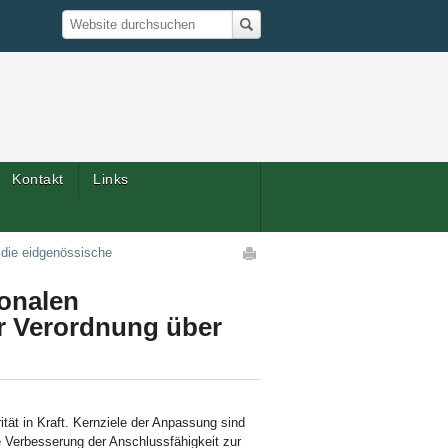
Suche
Website durchsuchen
Kontakt
Links
Artikelaktionen
 die eidgenössische
onalen
r Verordnung über
tät in Kraft. Kernziele der Anpassung sind
ie Verbesserung der Anschlussfähigkeit zur