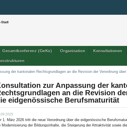
Benutzerspezifische Werkzeuge
Direkt zum Inhalt
|
Direkt zur Navigation
Gesamtkonferenz (GeKo)
Organisation
Konsultationen
esstrukturen
assung der kantonalen Rechtsgrundlagen an die Revision der Verordnung über
onsultation zur Anpassung der kant
echtsgrundlagen an die Revision de
ie eidgenössische Berufsmaturität
.09.2025
r 1. März 2026 tritt die neue Verordnung über die eidgenössische Berufsmaturi
e Modernisierung der Bildungsinhalte, die Steigerung der Attraktivität sowie d