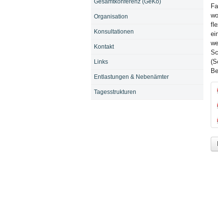
Gesamtkonferenz (GeKo)
Fa
wo
Organisation
fl
Konsultationen
ei
we
Kontakt
Sc
(S
Links
Be
Entlastungen & Nebenämter
Tagesstrukturen