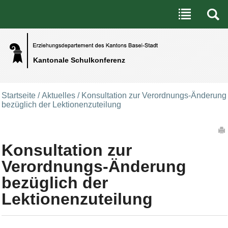
Benutzerspezifische Werkzeuge
Direkt zum Inhalt
|
Direkt zur Navigation
Kantonale Schulkonferenz
Startseite
/
Aktuelles
/
Konsultation zur Verordnungs-Änderung
bezüglich der Lektionenzuteilung
Artikelaktionen
Konsultation zur
Verordnungs-Änderung
bezüglich der
Lektionenzuteilung