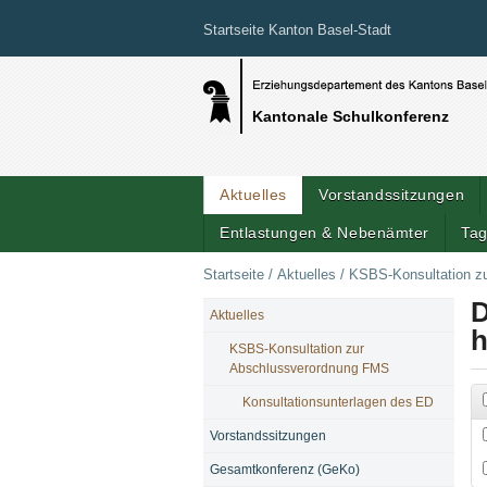
Startseite Kanton Basel-Stadt
Kantonale Schulkonferenz
Aktuelles
Vorstandssitzungen
Entlastungen & Nebenämter
Tag
Startseite
/
Aktuelles
/
KSBS-Konsultation z
D
Aktuelles
NAVIGATION
h
KSBS-Konsultation zur
Abschlussverordnung FMS
Konsultationsunterlagen des ED
Ko
Vorstandssitzungen
Gesamtkonferenz (GeKo)