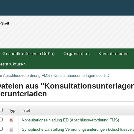
Benutzerspezifische Werkzeuge
Direkt zum Inhalt
|
Direkt zur Navigation
Gesamtkonferenz (GeKo)
Organisation
Konsultationen
esstrukturen
ur Abschlussverordnung FMS
/
Konsultationsunterlagen des ED
ateien aus "Konsultationsunterlage
erunterladen
Typ
Titel
nsultationsunterlagen des ED
Konsultationseinladung ED (Abschlussverordnung FMS)
Synoptische Darstellung Verordnungsänderungen (Abschlussve