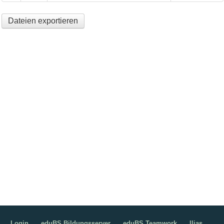
Dateien exportieren
Login
eduBS Bildungsserver
eduBS Teamwork
Ilias