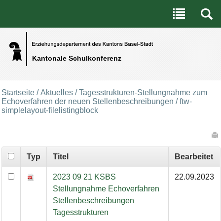
Benutzerspezifische Werkzeuge
Direkt zum Inhalt
|
Direkt zur Navigation
Kantonale Schulkonferenz
Startseite
/
Aktuelles
/
Tagesstrukturen-Stellungnahme zum
Echoverfahren der neuen Stellenbeschreibungen
/
ftw-
simplelayout-filelistingblock
Artikelaktionen
Typ
Titel
Bearbeitet
2023 09 21 KSBS
22.09.2023
Stellungnahme Echoverfahren
Stellenbeschreibungen
Tagesstrukturen