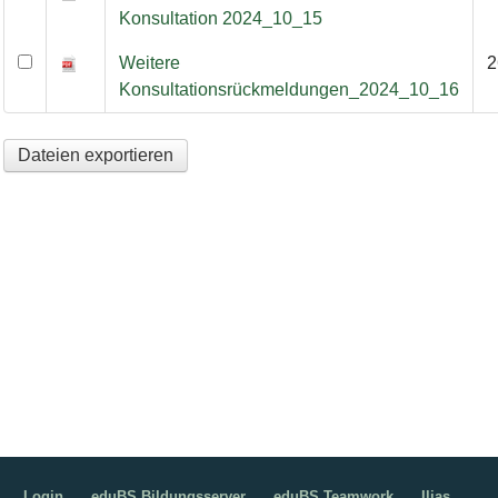
Konsultation 2024_10_15
Weitere
2
Konsultationsrückmeldungen_2024_10_16
Dateien exportieren
Login
eduBS Bildungsserver
eduBS Teamwork
Ilias