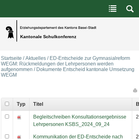
Benutzerspezifische Werkzeuge
Direkt zum Inhalt
|
Direkt zur Navigation
Kantonale Schulkonferenz
Startseite
/
Aktuelles
/
ED-Entscheide zur Gymnasialreform
WEGM: Rückmeldungen der Lehrpersonen werden
aufgenommen
/
Dokumente Entscheid kantonale Umsetzung
WEGM
Artikelaktionen
Typ
Titel
B
Dokumente Entscheid kantonale Umsetzung WEGM
Begleitschreiben Konsultationsergebnisse
2
Lehrpersonen KSBS_2024_09_24
Kommunikation der ED-Entscheide nach
2