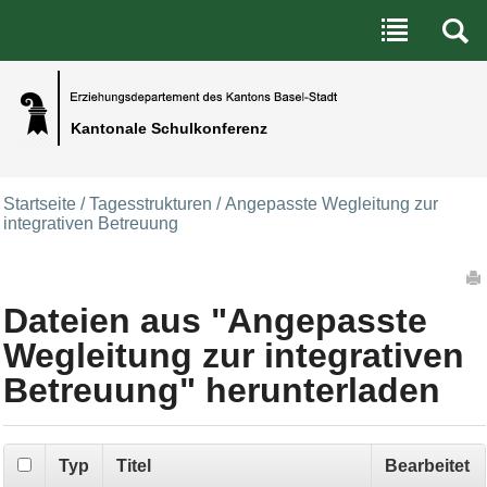
Benutzerspezifische Werkzeuge
Direkt zum Inhalt
|
Direkt zur Navigation
Kantonale Schulkonferenz
Startseite
/
Tagesstrukturen
/
Angepasste Wegleitung zur
integrativen Betreuung
Artikelaktionen
Dateien aus "Angepasste
Wegleitung zur integrativen
Betreuung" herunterladen
Typ
Titel
Bearbeitet