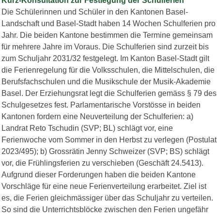
Kurz-Konsultation zur Festlegung der Schulferien
Die Schülerinnen und Schüler in den Kantonen Basel-
Landschaft und Basel-Stadt haben 14 Wochen Schulferien pro
Jahr. Die beiden Kantone bestimmen die Termine gemeinsam
für mehrere Jahre im Voraus. Die Schulferien sind zurzeit bis
zum Schuljahr 2031/32 festgelegt. Im Kanton Basel-Stadt gilt
die Ferienregelung für die Volksschulen, die Mittelschulen, die
Berufsfachschulen und die Musikschule der Musik-Akademie
Basel. Der Erziehungsrat legt die Schulferien gemäss § 79 des
Schulgesetzes fest. Parlamentarische Vorstösse in beiden
Kantonen fordern eine Neuverteilung der Schulferien: a)
Landrat Reto Tschudin (SVP; BL) schlägt vor, eine
Ferienwoche vom Sommer in den Herbst zu verlegen (Postulat
2023/495); b) Grossrätin Jenny Schweizer (SVP; BS) schlägt
vor, die Frühlingsferien zu verschieben (Geschäft 24.5413).
Aufgrund dieser Forderungen haben die beiden Kantone
Vorschläge für eine neue Ferienverteilung erarbeitet. Ziel ist
es, die Ferien gleichmässiger über das Schuljahr zu verteilen.
So sind die Unterrichtsblöcke zwischen den Ferien ungefähr