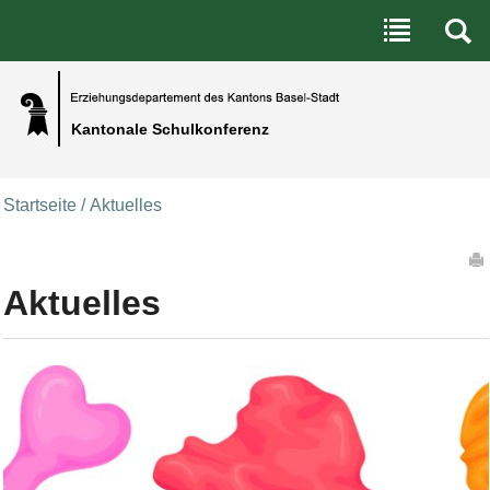
Benutzerspezifische Werkzeuge
Direkt zum Inhalt
|
Direkt zur Navigation
Kantonale Schulkonferenz
Startseite
/
Aktuelles
Artikelaktionen
Aktuelles