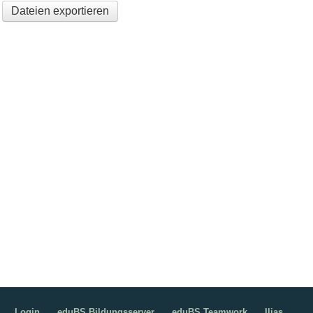
Dateien exportieren
Login
eduBS Bildungsserver
eduBS Teamwork
Ilias