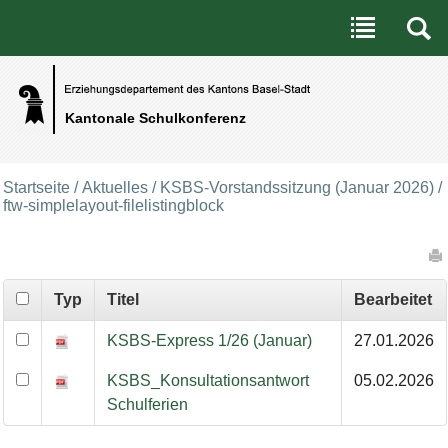
Benutzerspezifische Werkzeuge
Direkt zum Inhalt
|
Direkt zur Navigation
Kantonale Schulkonferenz
Startseite
/
Aktuelles
/
KSBS-Vorstandssitzung (Januar 2026)
/
ftw-simplelayout-filelistingblock
Artikelaktionen
Typ
Titel
Bearbeitet
KSBS-Express 1/26 (Januar)
27.01.2026
KSBS_Konsultationsantwort
05.02.2026
Schulferien