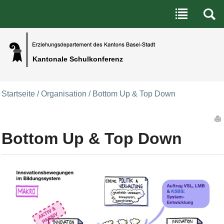
Benutzerspezifische Werkzeuge
Direkt zum Inhalt
|
Direkt zur Navigation
Kantonale Schulkonferenz
Startseite
/
Organisation
/
Bottom Up & Top Down
Artikelaktionen
Bottom Up & Top Down