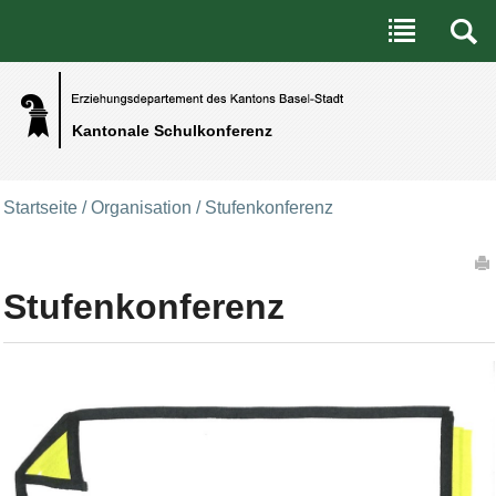
Benutzerspezifische Werkzeuge
Direkt zum Inhalt
|
Direkt zur Navigation
Kantonale Schulkonferenz
Startseite
/
Organisation
/
Stufenkonferenz
Artikelaktionen
Stufenkonferenz