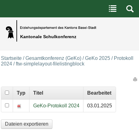
Benutzerspezifische Werkzeuge
Direkt zum Inhalt
|
Direkt zur Navigation
Kantonale Schulkonferenz
Startseite
/
Gesamtkonferenz (GeKo)
/
GeKo 2025
/
Protokoll
2024
/
ftw-simplelayout-filelistingblock
Artikelaktionen
Typ
Titel
Bearbeitet
GeKo-Protokoll 2024
03.01.2025
Dateien exportieren