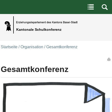
Benutzerspezifische Werkzeuge
Direkt zum Inhalt
|
Direkt zur Navigation
Kantonale Schulkonferenz
Startseite
/
Organisation
/
Gesamtkonferenz
Artikelaktionen
Gesamtkonferenz