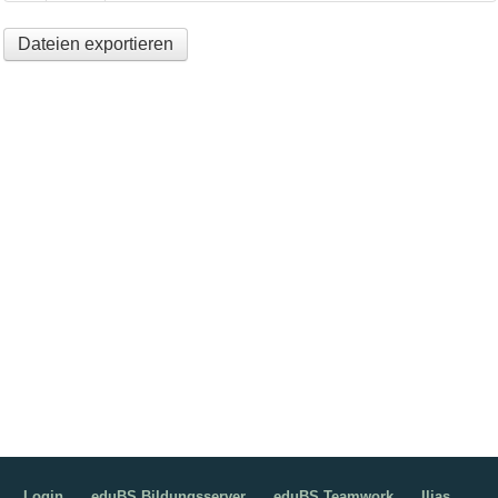
Dateien exportieren
Login
eduBS Bildungsserver
eduBS Teamwork
Ilias