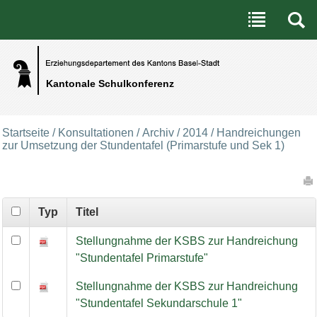
Benutzerspezifische Werkzeuge
Direkt zum Inhalt
|
Direkt zur Navigation
Kantonale Schulkonferenz
Startseite
/
Konsultationen
/
Archiv
/
2014
/
Handreichungen
zur Umsetzung der Stundentafel (Primarstufe und Sek 1)
Artikelaktionen
Typ
Titel
Handreichungen zur Umsetzung der Stundentafel (Primarstufe
Stellungnahme der KSBS zur Handreichung
"Stundentafel Primarstufe"
Stellungnahme der KSBS zur Handreichung
"Stundentafel Sekundarschule 1"