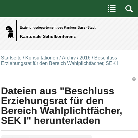
Benutzerspezifische Werkzeuge
Direkt zum Inhalt
|
Direkt zur Navigation
Kantonale Schulkonferenz
Startseite
/
Konsultationen
/
Archiv
/
2016
/
Beschluss
Erziehungsrat für den Bereich Wahlplichtfächer, SEK I
Artikelaktionen
Dateien aus "Beschluss
Erziehungsrat für den
Bereich Wahlplichtfächer,
SEK I" herunterladen