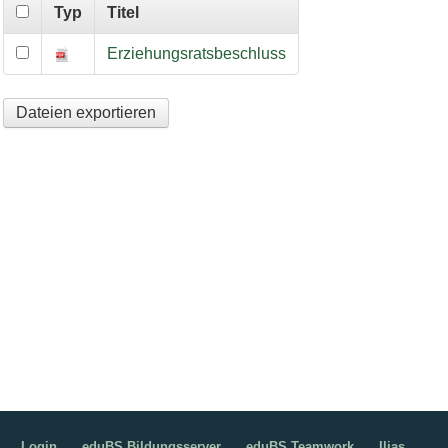
Typ
Titel
Beschluss Erziehungsrat für den Bereich Wahlplichtfächer, SEK
Erziehungsratsbeschluss
Dateien exportieren
Login
eduBS Bildungsserver
eduBS Teamwork
Ilias