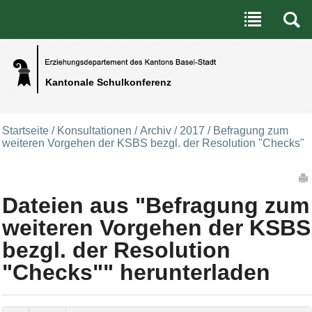
Benutzerspezifische Werkzeuge
Direkt zum Inhalt
|
Direkt zur Navigation
Kantonale Schulkonferenz
Startseite
/
Konsultationen
/
Archiv
/
2017
/
Befragung zum
weiteren Vorgehen der KSBS bezgl. der Resolution "Checks"
Artikelaktionen
Dateien aus "Befragung zum
weiteren Vorgehen der KSBS
bezgl. der Resolution
"Checks"" herunterladen