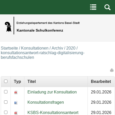
Benutzerspezifische Werkzeuge
Direkt zum Inhalt
|
Direkt zur Navigation
Kantonale Schulkonferenz
Startseite
/
Konsultationen
/
Archiv
/
2020
/
konsultationsantwort-ratschlag-digitalisierung-
berufsfachschulen
Artikelaktionen
Typ
Titel
Bearbeitet
Einladung zur Konsultation
29.01.2026
Konsultationsfragen
29.01.2026
KSBS-Konsultationsantwort
29.01.2026