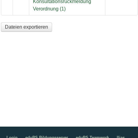
Konsultationsrückmeldung
Verordnung (1)
Dateien exportieren
Login
eduBS Bildungsserver
eduBS Teamwork
Ilias