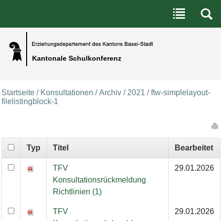
Benutzerspezifische Werkzeuge
Direkt zum Inhalt
|
Direkt zur Navigation
Kantonale Schulkonferenz
Startseite
/
Konsultationen
/
Archiv
/
2021
/
ftw-simplelayout-
filelistingblock-1
Artikelaktionen
Typ
Titel
Bearbeitet
TFV
29.01.2026
Konsultationsrückmeldung
Richtlinien (1)
TFV
29.01.2026