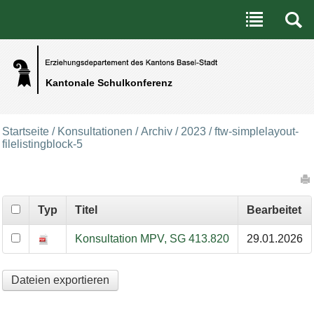
Benutzerspezifische Werkzeuge
Direkt zum Inhalt
|
Direkt zur Navigation
Kantonale Schulkonferenz
Startseite
/
Konsultationen
/
Archiv
/
2023
/
ftw-simplelayout-
filelistingblock-5
Artikelaktionen
Typ
Titel
Bearbeitet
Konsultation MPV, SG 413.820
29.01.2026
Dateien exportieren