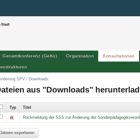
Benutzerspezifische Werkzeuge
Direkt zum Inhalt
|
Direkt zur Navigation
Gesamtkonferenz (GeKo)
Organisation
Konsultationen
esstrukturen
Änderung SPV
/
Downloads
ateien aus "Downloads" herunterla
Typ
Titel
wnloads
Rückmeldung der SSS zur Änderung der Sonderpädagogikveror
Dateien exportieren