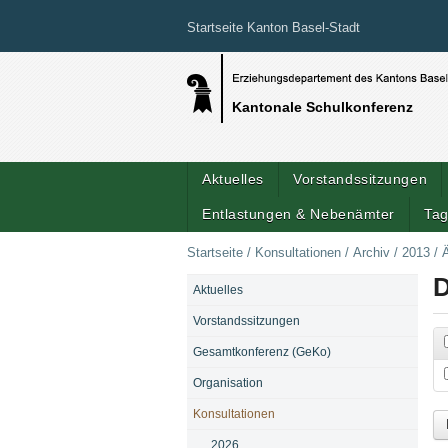
Startseite Kanton Basel-Stadt
Kantonale Schulkonferenz
Aktuelles
Vorstandssitzungen
Entlastungen & Nebenämter
Tag
Startseite
/
Konsultationen
/
Archiv
/
2013
/
D
Aktuelles
NAVIGATION
Vorstandssitzungen
Gesamtkonferenz (GeKo)
Do
Organisation
Konsultationen
2026