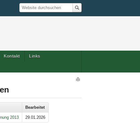
Suche
Website durchsuchen
Kontakt
Links
Artikelaktionen
den
Bearbeitet
dnung 2013
29.01.2026