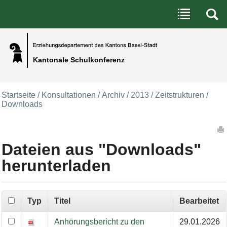
Benutzerspezifische Werkzeuge
Direkt zum Inhalt
|
Direkt zur Navigation
Kantonale Schulkonferenz
Startseite
/
Konsultationen
/
Archiv
/
2013
/
Zeitstrukturen
/
Downloads
Artikelaktionen
Dateien aus "Downloads"
herunterladen
Typ
Titel
Bearbeitet
Downloads
Anhörungsbericht zu den
29.01.2026